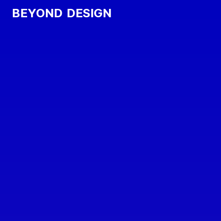
BEYOND
D
E
S
I